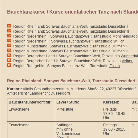
Bauchtanzkurse / Kurse orientalischer Tanz nach Stand
Region Rheinland: Sorayas Bauchtanz-Welt, Tanzstudio
Düsseldorf I
Region Rheinland: Sorayas Bauchtanz-Welt, Tanzstudio
Düsseldorf II
Region Niederrhein I: Sorayas Bauchtanz-Welt, Tanzstudio
Mönchengladb
Region Niederrhein II: Sorayas Bauchtanz-Welt, Tanzstudio
Willich
Region Münsterland: Sorayas Bauchtanz-Welt, Tanzstudio
Dülmen I
Region Münsterland: Sorayas Bauchtanz-Welt, Tanzstudio
Dülmen II
Region Bergisches Land I: Sorayas Bauchtanz-Welt, Tanzstudio
Wuppertal
Region Bergisches Land II: Sorayas Bauchtanz-Welt, Tanzstudio
Velbert
Region Ruhrgebiet: Sorayas Bauchtanz-Welt, Tanzstudio
Essen
Region Rheinland: Sorayas Bauchtanz-Welt, Tanzstudio Düsseldorf I
Kursort:
Vitalis Gesundheitszentrum, Mindener Straße 22, 40227 Düsseldorf -
Amtsgericht / Landgericht Düsseldorf)
Bauchtanzunterricht für:
Level / Stufe:
Kurszeit:
Bau
Erwachsene
Mittelstufe
Freitags
mit
17:30 - 18:45
Uhr
Erwachsene
Anfänger
Freitags
mit
mit / ohne
19:00 - 20:15
Vorkenntnisse
Uhr