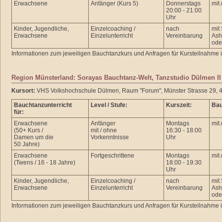
Erwachsene
Anfänger (Kurs 5)
Donnerstags
mit
20:00 - 21:00
Uhr
Kinder, Jugendliche,
Einzelcoaching /
nach
mit
Erwachsene
Einzelunterricht
Vereinbarung
Ash
ode
Informationen zum jeweiligen Bauchtanzkurs und Anfragen für Kursteilnahme 
Region Münsterland: Sorayas Bauchtanz-Welt, Tanzstudio Dülmen II
Kursort:
VHS Volkshochschule Dülmen, Raum "Forum", Münster Strasse 29,
Bauchtanzunterricht
Level / Stufe:
Kurszeit:
Bau
für:
Erwachsene
Anfänger
Montags
mit
(50+ Kurs /
mit / ohne
16:30 - 18:00
Damen um die
Vorkenntnisse
Uhr
50 Jahre)
Erwachsene
Fortgeschrittene
Montags
mit
(Twens / 16 - 18 Jahre)
18:00 - 19:30
Uhr
Kinder, Jugendliche,
Einzelcoaching /
nach
mit
Erwachsene
Einzelunterricht
Vereinbarung
Ash
ode
Informationen zum jeweiligen Bauchtanzkurs und Anfragen für Kursteilnahme 