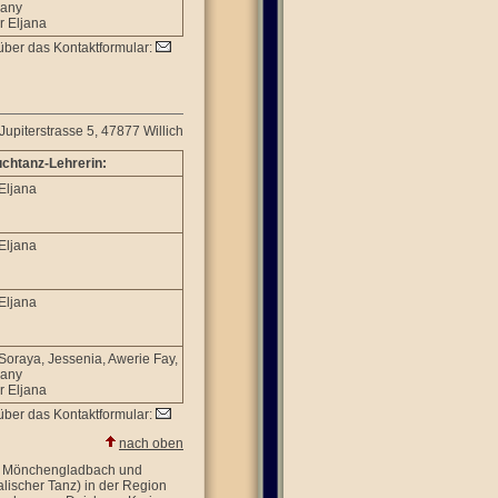
any
r Eljana
über das Kontaktformular:
Jupiterstrasse 5, 47877 Willich
chtanz-Lehrerin:
 Eljana
 Eljana
 Eljana
 Soraya, Jessenia, Awerie Fay,
any
r Eljana
über das Kontaktformular:
nach oben
 in Mönchengladbach und
lischer Tanz) in der Region