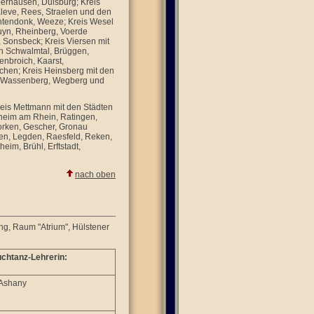
erhausen, Duisburg; Kreis
Kleve, Rees, Straelen und den
tendonk, Weeze; Kreis Wesel
uyn, Rheinberg, Voerde
Sonsbeck; Kreis Viersen mit
en Schwalmtal, Brüggen,
enbroich, Kaarst,
hen; Kreis Heinsberg mit den
g, Wassenberg, Wegberg und
reis Mettmann mit den Städten
nheim am Rhein, Ratingen,
Borken, Gescher, Gronau
en, Legden, Raesfeld, Reken,
im, Brühl, Erftstadt,
nach oben
g, Raum "Atrium", Hülstener
chtanz-Lehrerin:
 Ashany