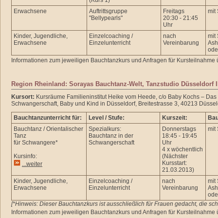
(Kurs 1)
Erwachsene
Auftrittsgruppe
Freitags
mit
"Bellypearls"
20:30 - 21:45
Uhr
Kinder, Jugendliche,
Einzelcoaching /
nach
mit
Erwachsene
Einzelunterricht
Vereinbarung
Ash
ode
Informationen zum jeweiligen Bauchtanzkurs und Anfragen für Kursteilnahme 
Region Rheinland: Sorayas Bauchtanz-Welt, Tanzstudio Düsseldorf I
Kursort:
Kursräume Familieninstitut Heike vom Heede, c/o Baby Kochs – Das
Schwangerschaft, Baby und Kind in Düsseldorf, Breitestrasse 3, 40213 Düssel
Bauchtanzunterricht für:
Level / Stufe:
Kurszeit:
Bau
Bauchtanz / Orientalischer
Spezialkurs:
Donnerstags
mit
Tanz
Bauchtanz in der
18:45 - 19:45
für Schwangere*
Schwangerschaft
Uhr
4 x wöchentlich
Kursinfo:
(Nächster
Kursstart:
...weiter
21.03.2013)
Kinder, Jugendliche,
Einzelcoaching /
nach
mit
Erwachsene
Einzelunterricht
Vereinbarung
Ash
ode
[*Hinweis: Dieser Bauchtanzkurs ist ausschließlich für Frauen gedacht, die sc
Informationen zum jeweiligen Bauchtanzkurs und Anfragen für Kursteilnahme 