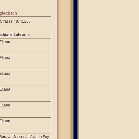
ngladbach
Strasse 48, 41236
chtanz-Lehrerin:
 Eljana
 Eljana
 Eljana
 Eljana
 Eljana
 Eljana
 Soraya, Jessenia, Awerie Fay,