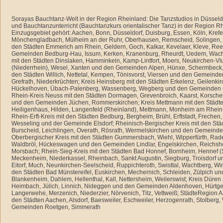
Sorayas Bauchtanz-Welt in der Region Rheinland: Die Tanzstudios in Düsseld
und Bauchtanzunterricht (Bauchtanzkurs orientalischer Tanz) in der Region 
Einzugsgebiet gehört: Aachen, Bonn, Düsseldorf, Duisburg, Essen, Köln, Krefe
Mönchengladbach, Mülheim an der Ruhr, Oberhausen, Remscheid, Solingen, W
den Städten Emmerich am Rhein, Geldern, Goch, Kalkar, Kevelaer, Kleve, Ree
Gemeinden Bedburg-Hau, Issum, Kerken, Kranenburg, Rheurdt, Uedem, Wach
mit den Städten Dinslaken, Hamminkeln, Kamp-Lintfort, Moers, Neukirchen-Vl
(Niederrhein), Wesel, Xanten und den Gemeinden Alpen, Hünxe, Schermbeck, 
den Städten Willich, Nettetal, Kempen, Tönisvorst, Viersen und den Gemeind
Grefrath, Niederkrüchten; Kreis Heinsberg mit den Städten Erkelenz, Geilenki
Hückelhoven, Übach-Palenberg, Wassenberg, Wegberg und den Gemeinden Ga
Rhein-Kreis Neuss mit den Städten Dormagen, Grevenbroich, Kaarst, Korsch
und den Gemeinden Jüchen, Rommerskirchen; Kreis Mettmann mit den Städte
Heiligenhaus, Hilden, Langenfeld (Rheinland), Mettmann, Monheim am Rhein, R
Rhein-Erft-Kreis mit den Städten Bedburg, Bergheim, Brühl, Erftstadt, Frechen
Wesseling und der Gemeinde Elsdorf; Rheinisch-Bergischer Kreis mit den Stä
Burscheid, Leichlingen, Overath, Rösrath, Wermelskirchen und den Gemeinde
Oberbergischer Kreis mit den Städten Gummersbach, Wiehl, Wipperfürth, Rad
Waldbröl, Hückeswagen und den Gemeinden Lindlar, Engelskirchen, Reichsho
Morsbach; Rhein-Sieg-Kreis mit den Städten Bad Honnef, Bornheim, Hennef (S
Meckenheim, Niederkassel, Rheinbach, Sankt Augustin, Siegburg, Troisdorf u
Eitorf, Much, Neunkirchen-Seelscheid, Ruppichteroth, Swisttal, Wachtberg, Wi
den Städten Bad Münstereifel, Euskirchen, Mechernich, Schleiden, Zülpich 
Blankenheim, Dahlem, Hellenthal, Kall, Nettersheim, Weilerswist; Kreis Düren
Heimbach, Jülich, Linnich, Nideggen und den Gemeinden Aldenhoven, Hürtge
Langerwehe, Merzenich, Niederzier, Nörvenich, Titz, Vettweiß; StädteRegion 
den Städten Aachen, Alsdorf, Baesweiler, Eschweiler, Herzogenrath, Stolber
Gemeinden Roetgen, Simmerath