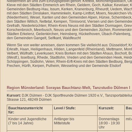
Niederrhein an und zum Einzugsgebiet gehört: Krefeld, Mönchengladbach, Ob
Kleve mit den Städten Emmerich am Rhein, Geldern, Goch, Kalkar, Kevelaer, 
Gemeinden Bedburg-Hau, Issum, Kerken, Kranenburg, Rheurdt, Uedem, Wach
mit den Städten Dinslaken, Hamminkeln, Kamp-Lintfort, Moers, Neukirchen-Vl
(Niederrhein), Wesel, Xanten und den Gemeinden Alpen, Hünxe, Schermbeck, 
den Städten Willich, Nettetal, Kempen, Tönisvorst, Viersen und den Gemeind
Grefrath, Niederkrüchten; Rhein-Kreis Neuss mit den Städten Dormagen, Grev
Korschenbroich, Meerbusch, Neuss und den Gemeinden Jüchen, Rommerskirc
Städten Erkelenz, Geilenkirchen, Heinsberg, Hückelhoven, Übach-Palenber
den Gemeinden Gangelt, Selfkant, Waldfeucht
Wenn Sie von weiter anreisen, dann kommen Sie vielleicht aus: Düsseldorf; K
Erkrath, Haan, Heiligenhaus, Hilden, Langenfeld (Rheinland), Mettmann, Mo
Velbert, Wülfrath; Leverkusen; Kreis Borken mit den Städten Ahaus, Bocholt, 
(Westf.), Isselburg, Rhede, Stadtlohn, Vreden und den Gemeinden Heek, Heid
Schöppingen, Südlohn, Velen; Rhein-Erft-Kreis mit den Städten Bedburg, Berghe
Frechen, Hürth, Kerpen, Pulheim, Wesseling und der Gemeinde Elsdorf
Region Münsterland: Sorayas Bauchtanz-Welt, Tanzstudio Dülmen I
Kursort:
DJK Dülmen - DJK Sportfreunde Dülmen 1920 e.V., Tanzsportabteilun
Strasse 121, 48249 Dülmen
Bauchtanzunterricht
Level / Stufe:
Kurszeit:
Bau
für:
Kinder und Jugendliche
Anfänger bis
Donnerstags
mit
(7 bis 14 Jahre)
Mittelstufe
18:00 - 19:30
Uhr