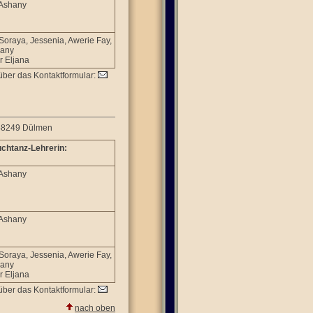
 Ashany
 Soraya, Jessenia, Awerie Fay,
any
r Eljana
über das Kontaktformular:
 48249 Dülmen
chtanz-Lehrerin:
 Ashany
 Ashany
 Soraya, Jessenia, Awerie Fay,
any
r Eljana
über das Kontaktformular:
nach oben