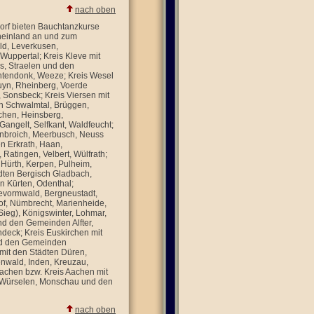
nach oben
orf bieten Bauchtanzkurse
Rheinland an und zum
ld, Leverkusen,
uppertal; Kreis Kleve mit
s, Straelen und den
tendonk, Weeze; Kreis Wesel
uyn, Rheinberg, Voerde
Sonsbeck; Kreis Viersen mit
en Schwalmtal, Brüggen,
rchen, Heinsberg,
ngelt, Selfkant, Waldfeucht;
enbroich, Meerbusch, Neuss
n Erkrath, Haan,
atingen, Velbert, Wülfrath;
, Hürth, Kerpen, Pulheim,
dten Bergisch Gladbach,
n Kürten, Odenthal;
evormwald, Bergneustadt,
f, Nümbrecht, Marienheide,
ieg), Königswinter, Lohmar,
nd den Gemeinden Alfter,
ndeck; Kreis Euskirchen mit
und den Gemeinden
 mit den Städten Düren,
nwald, Inden, Kreuzau,
Aachen bzw. Kreis Aachen mit
g, Würselen, Monschau und den
nach oben