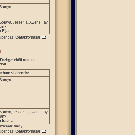
 Soraya
 Soraya, Jessenia, Awerie Fay,
any
r Eljana
über das Kontaktformular:
I
 Fachgeschäft rund um
dorf
chtanz-Lehrerin:
 Soraya
 Soraya, Jessenia, Awerie Fay,
any
r Eljana
hwanger sind.]
über das Kontaktformular: