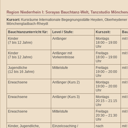
Region Niederrhein I: Sorayas Bauchtanz-Welt, Tanzstudio Mönche
Kursort:
Kursräume Internationale Begegnungsstätte Heyden, Oberheydener 
Mönchengladbach-Rheydt
Bauchtanzunterricht für:
Level / Stufe:
Kurszeit:
Bau
Kinder
Anfänger
Montags
mit
(7 bis 12 Jahre)
18:00 – 19:00
Uhr
Kinder
Anfänger mit
Freitags
mit
(7 bis 12 Jahre)
Vorkenntnisse
18:00 – 19:00
Uhr
Jugendliche
Mittelstufe
Freitags
mit
(12 bis 16 Jahre)
19:00 – 20:00
Uhr
Erwachsene
Anfänger (Kurs 2)
Montags
mit
19:00 – 20:00
Uhr
Erwachsene
Anfänger (Kurs 3)
Montags
mit
20:15 – 21:15
Uhr
Erwachsene
Mittelstufe
Freitags
mit
20:30 – 21:30
Uhr
Kinder, Jugendliche,
Einzelcoaching /
nach
mit