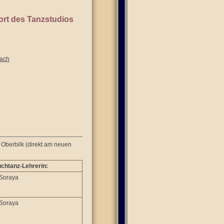
ort des Tanzstudios
ach
 Oberbilk (direkt am neuen
chtanz-Lehrerin:
 Soraya
 Soraya