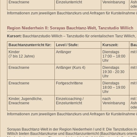
Erwachsene
Einzelunterricht
Vereinbarung
Ash
ode
Informationen zum jeweiligen Bauchtanzkurs und Anfragen für Kursteilnahme 
Region Niederrhein II: Sorayas Bauchtanz-Welt, Tanzstudio Willich
Kursort:
Bauchtanzstudio Willich – Tanzstudio für orientalischen Tanz Willich, 
Bauchtanzunterricht für:
Level / Stufe:
Kurszeit:
Bau
Kinder
Anfänger
Dienstags
mit
(7 bis 12 Jahre)
17:00 – 18:00
Uhr
Erwachsene
Anfänger (Kurs 4)
Dienstags
mit
19:30 - 20:30
Uhr
Erwachsene
Fortgeschrittene
Dienstags
mit
18:00 – 19:00
Uhr
Kinder, Jugendliche,
Einzelcoaching /
nach
mit
Erwachsene
Einzelunterricht
Vereinbarung
Ash
ode
Informationen zum jeweiligen Bauchtanzkurs und Anfragen für Kursteilnahme 
Sorayas Bauchtanz-Welt in der Region Niederrhein I und II: Die Tanzstudios
Willich bieten Bauchtanzkurse und Bauchtanzunterricht (Bauchtanzkurs orienta