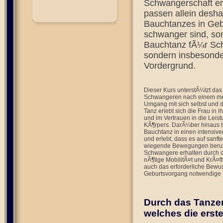
Schwangerschaft e
passen allein desh
Bauchtanzes in Gebu
schwanger sind, so
Bauchtanz fÃ¼r Schw
sondern insbesonde
Vordergrund.
Dieser Kurs unterstÃ¼tzt das
Schwangeren nach einem meh
Umgang mit sich selbst und 
Tanz erlebt sich die Frau in i
und im Vertrauen in die Leist
KÃ¶rpers. DarÃ¼ber hinaus tr
Bauchtanz in einen intensive
und erlebt, dass es auf sanft
wiegende Bewegungen beruhi
Schwangere erhalten durch 
nÃ¶tige MobilitÃ¤t und KrÃ¤
auch das erforderliche Bewu
Geburtsvorgang notwendige 
Durch das Tanzen
welches die erst