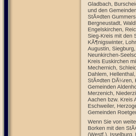
Gladbach, Burschei
und den Gemeinden 
StÃ¤dten Gummersb
Bergneustadt, Wal
Engelskirchen, Rei
Sieg-Kreis mit den
KÃ¶nigswinter, Loh
Augustin, Siegburg,
Neunkirchen-Seelsch
Kreis Euskirchen m
Mechernich, Schle
Dahlem, Hellenthal,
StÃ¤dten DÃ¼ren, H
Gemeinden Aldenho
Merzenich, Niederzi
Aachen bzw. Kreis 
Eschweiler, Herzog
Gemeinden Roetge
Wenn Sie von weiter
Borken mit den StÃ
(Westf.), Isselbur