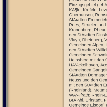
Einzugsgebiet gehÃ
KÃ¶ln, Krefeld, Le
Oberhausen, Remsch
StÃ¤dten Emmerich 
Rees, Straelen und
Kranenburg, Rheurd
den StÃ¤dten Dinsl
Vluyn, Rheinberg, 
Gemeinden Alpen, 
den StÃ¤dten Willic
Gemeinden Schwalmt
Heinsberg mit den S
HÃ¼ckelhoven, Ãœb
Gemeinden Gangelt,
StÃ¤dten Dormagen,
Neuss und den Gem
mit den StÃ¤dten Er
(Rheinland), Mettm
WÃ¼lfrath; Rhein-E
BrÃ¼hl, Erftstadt, 
Gemeinde Elsdorf; 