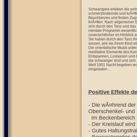
Schwangere erleben die woh
schmerzlindernde und krÃ¤ft
Bauchtanzes und finden Zuga
KrÃ¤ften. Nach allgemeiner 
sich durch den Tanz und das
mentale Programm wesentli
zuversichtlicher im Hinblick a
Sie haben durch den Tanz ihre
wissen, wie sie ihrem Kind e
Die orientalische Musik unter
meditative Elemente des Kur
Entspannen, Loslassen und 
die schwanger sind und sich 
Welt 1001 Nacht begeben wol
eingeladen ...
Positive Effekte 
- Die wÃ¤hrend der
Oberschenkel- und
im Beckenbereich wi
- Der Kreislauf wird
- Gutes Haltungstra