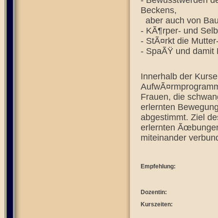
- Bewusstwerden de
Beckens,
aber auch von Bau
- KÃ¶rper- und Selb
- StÃ¤rkt die Mutte
- SpaÃŸ und damit
Innerhalb der Kurse
AufwÃ¤rmprogramm d
Frauen, die schwan
erlernten Bewegung
abgestimmt. Ziel de
erlernten Ãœbungen
miteinander verbu
Empfehlung:
Dozentin:
Kurszeiten: