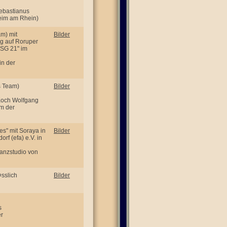
ebastianus
eim am Rhein)
m) mit
Bilder
g auf Roruper
GSG 21" im
in der
s Team)
Bilder
-Koch Wolfgang
um der
s" mit Soraya in
Bilder
f (efa) e.V. in
Tanzstudio von
sslich
Bilder
s
er