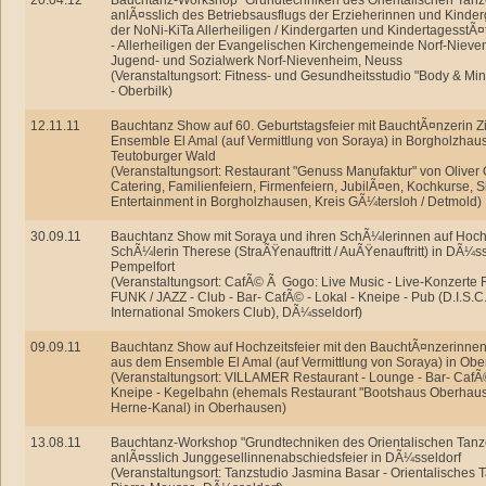
20.04.12
Bauchtanz-Workshop "Grundtechniken des Orientalischen Tanz
anlÃ¤sslich des Betriebsausflugs der Erzieherinnen und Kinde
der NoNi-KiTa Allerheiligen / Kindergarten und KindertagesstÃ¤
- Allerheiligen der Evangelischen Kirchengemeinde Norf-Nieve
Jugend- und Sozialwerk Norf-Nievenheim, Neuss
(Veranstaltungsort: Fitness- und Gesundheitsstudio "Body & Mi
- Oberbilk)
12.11.11
Bauchtanz Show auf 60. Geburtstagsfeier mit BauchtÃ¤nzerin 
Ensemble El Amal (auf Vermittlung von Soraya) in Borgholzhau
Teutoburger Wald
(Veranstaltungsort: Restaurant "Genuss Manufaktur" von Oliver 
Catering, Familienfeiern, Firmenfeiern, JubilÃ¤en, Kochkurse, 
Entertainment in Borgholzhausen, Kreis GÃ¼tersloh / Detmold)
30.09.11
Bauchtanz Show mit Soraya und ihren SchÃ¼lerinnen auf Hochze
SchÃ¼lerin Therese (StraÃŸenauftritt / AuÃŸenauftritt) in DÃ¼ss
Pempelfort
(Veranstaltungsort: CafÃ© Ã Gogo: Live Music - Live-Konzerte
FUNK / JAZZ - Club - Bar- CafÃ© - Lokal - Kneipe - Pub (D.I.S.
International Smokers Club), DÃ¼sseldorf)
09.09.11
Bauchtanz Show auf Hochzeitsfeier mit den BauchtÃ¤nzerinnen
aus dem Ensemble El Amal (auf Vermittlung von Soraya) in Ob
(Veranstaltungsort: VILLAMER Restaurant - Lounge - Bar- CafÃ©
Kneipe - Kegelbahn (ehemals Restaurant "Bootshaus Oberhau
Herne-Kanal) in Oberhausen)
13.08.11
Bauchtanz-Workshop "Grundtechniken des Orientalischen Tanz
anlÃ¤sslich Junggesellinnenabschiedsfeier in DÃ¼sseldorf
(Veranstaltungsort: Tanzstudio Jasmina Basar - Orientalisches 