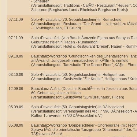
- Scheuren
(Veranstaltungsort: Traditions - CafÃ© - Restaurant "Heuser", Od
Scheuren [Bergisches Land / Rheinisch-Bergischer Kreis])
07.11.09
Solo-/Privatauftritt (70. Geburtstagsfeier) in Remscheid
(Veranstaltungsort: Restaurant "Der Grund ... sich wohl zu fÃ¼
- LÃ¼ttringhausen, OT Grund)
07.11.09
Solo-/Privatauftritt (von BauchtÃ¤nzerin Eljana aus Sorayas Tea
Geburtstagsfeier in Hagen - Rummenohl
(Veranstaltungsort: Hotel & Restaurant "Dresel", Hagen - Rumm
09.10.09
Bauchtanz-Workshop "Grundtechniken des Orientalischen Tanz
anlÃ¤sslich Junggesellinnenabschied in KÃ¶ln - Ehrenfeld
(Veranstaltungsort: Tanzstudio "The Dance-Floor", KÃ¶ln - Ehren
03.10.09
Solo-/Privatauftritt (50. Geburtstagsfeier) in Heiligenhaus
(Veranstaltungsort: GaststÃ¤tte "Zur Knolle", Heiligenhaus / Kr
12.09.09
Bauchtanz-Auftritt (Duett mit BauchtÃ¤nzerin Jessenia aus Sor
60. Geburtstagsfeier in Hilden
(Veranstaltungsort: GaststÃ¤tte "Zum Brauhaus", Hilden)
05.09.09
Solo-/Privatauftritt (50. Geburtstagsfeier) in DÃ¼sseldorf
(Veranstaltungsort: Vereinsheim des ART 77/90 DÃ¼sseldorf - 
Rather Turnverein 77/90 DÃ¼sseldorf e.V.)
05.08.09
Bauchtanz-Workshop "Doppelschleier - Choreografie (mit Techni
Soraya fÃ¼r die orientalische Tanzgruppe "Shameenah" des Ta
TÃ¶nisvorst 86 e.V.