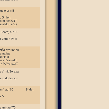
gsfeier mit
 Grillen,
sheim des ART
seldorf e.V.)
s Team) auf 50.
 Verein Petri
chtÃ¤nzerinnen
hemalige
aesfeld
oss Raesfeld,
irk MÃ¼nster))
es" mit Soraya
Tanzstudio von
am) auf 60.
Bilder
e.V.,
Team) auf 70.