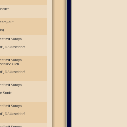
sslich
Team) auf
in)
es" mit Soraya
nd", DÃ¼sseldorf
es" mit Soraya
schlieÃŸlich
nd", DÃ¼sseldorf
es" mit Soraya
de Sankt
es" mit Soraya
nd", DÃ¼sseldorf