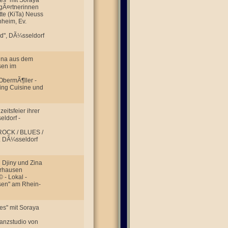
es" mit Soraya
rgÃ¤rtnerinnen
tte (KiTa) Neuss
nheim, Ev.
nd", DÃ¼sseldorf
Zina aus dem
sen im
ObermÃ¶ller -
Sing Cuisine und
itsfeier ihrer
eldorf -
 ROCK / BLUES /
C. DÃ¼sseldorf
 Djiny und Zina
erhausen
 - Lokal -
sen" am Rhein-
es" mit Soraya
Tanzstudio von