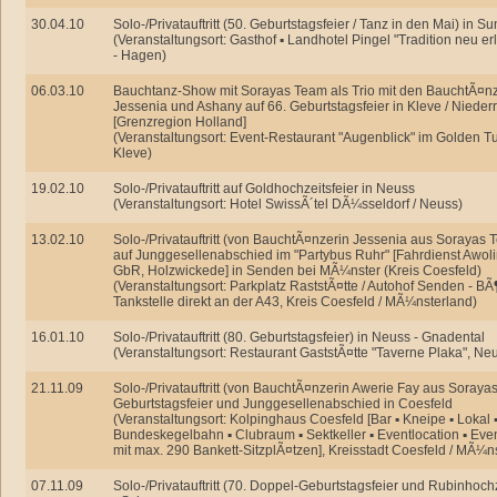
30.04.10
Solo-/Privatauftritt (50. Geburtstagsfeier / Tanz in den Mai) in 
(Veranstaltungsort: Gasthof ▪ Landhotel Pingel "Tradition neu e
- Hagen)
06.03.10
Bauchtanz-Show mit Sorayas Team als Trio mit den BauchtÃ¤n
Jessenia und Ashany auf 66. Geburtstagsfeier in Kleve / Nieder
[Grenzregion Holland]
(Veranstaltungsort: Event-Restaurant "Augenblick" im Golden Tu
Kleve)
19.02.10
Solo-/Privatauftritt auf Goldhochzeitsfeier in Neuss
(Veranstaltungsort: Hotel SwissÃ´tel DÃ¼sseldorf / Neuss)
13.02.10
Solo-/Privatauftritt (von BauchtÃ¤nzerin Jessenia aus Sorayas 
auf Junggesellenabschied im "Partybus Ruhr" [Fahrdienst Awol
GbR, Holzwickede] in Senden bei MÃ¼nster (Kreis Coesfeld)
(Veranstaltungsort: Parkplatz RaststÃ¤tte / Autohof Senden - BÃ¶
Tankstelle direkt an der A43, Kreis Coesfeld / MÃ¼nsterland)
16.01.10
Solo-/Privatauftritt (80. Geburtstagsfeier) in Neuss - Gnadental
(Veranstaltungsort: Restaurant GaststÃ¤tte "Taverne Plaka", Ne
21.11.09
Solo-/Privatauftritt (von BauchtÃ¤nzerin Awerie Fay aus Soraya
Geburtstagsfeier und Junggesellenabschied in Coesfeld
(Veranstaltungsort: Kolpinghaus Coesfeld [Bar ▪ Kneipe ▪ Lokal ▪
Bundeskegelbahn ▪ Clubraum ▪ Sektkeller ▪ Eventlocation ▪ Even
mit max. 290 Bankett-SitzplÃ¤tzen], Kreisstadt Coesfeld / MÃ¼n
07.11.09
Solo-/Privatauftritt (70. Doppel-Geburtstagsfeier und Rubinhoch