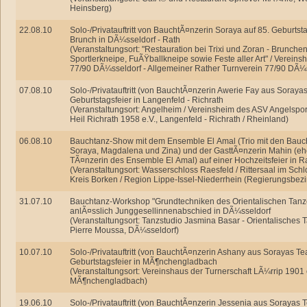
Heinsberg)
22.08.10
Solo-/Privatauftritt von BauchtÃ¤nzerin Soraya auf 85. Geburtsta
Brunch in DÃ¼sseldorf - Rath
(Veranstaltungsort: "Restauration bei Trixi und Zoran - Brunchen,
Sportlerkneipe, FuÃŸballkneipe sowie Feste aller Art" / Verein
77/90 DÃ¼sseldorf - Allgemeiner Rather Turnverein 77/90 DÃ¼s
07.08.10
Solo-/Privatauftritt (von BauchtÃ¤nzerin Awerie Fay aus Soraya
Geburtstagsfeier in Langenfeld - Richrath
(Veranstaltungsort: Angelheim / Vereinsheim des ASV Angelsport
Heil Richrath 1958 e.V., Langenfeld - Richrath / Rheinland)
06.08.10
Bauchtanz-Show mit dem Ensemble El Amal (Trio mit den Bau
Soraya, Magdalena und Zina) und der GasttÃ¤nzerin Mahin (e
TÃ¤nzerin des Ensemble El Amal) auf einer Hochzeitsfeier in R
(Veranstaltungsort: Wasserschloss Raesfeld / Rittersaal im Schl
Kreis Borken / Region Lippe-Issel-Niederrhein (Regierungsbez
31.07.10
Bauchtanz-Workshop "Grundtechniken des Orientalischen Tanz
anlÃ¤sslich Junggesellinnenabschied in DÃ¼sseldorf
(Veranstaltungsort: Tanzstudio Jasmina Basar - Orientalisches 
Pierre Moussa, DÃ¼sseldorf)
10.07.10
Solo-/Privatauftritt (von BauchtÃ¤nzerin Ashany aus Sorayas Te
Geburtstagsfeier in MÃ¶nchengladbach
(Veranstaltungsort: Vereinshaus der Turnerschaft LÃ¼rrip 1901 
MÃ¶nchengladbach)
19.06.10
Solo-/Privatauftritt (von BauchtÃ¤nzerin Jessenia aus Sorayas 