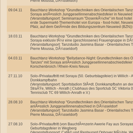
Pierre Moussa, DÃ¼sseldorf)
09.04.11
Bauchtanz-Workshop "Grundtechniken des Orientalischen Tanze
Soraya anlÃ¤sslich Junggesellinnenabschiedsfeier in Neuwied
(Veranstaltungsort: Seminarraum "DosenkÃ¼che" im food hotel
erste Supermarkt-Themenhotel von Europa - food-hotel, Neuwie
Pfalz, auf dem GelÃ¤nde des Bildungszentrum Neuwied (BZN))
18.03.11
Bauchtanz-Workshop "Grundtechniken des Orientalischen Tanze
Soraya exklusiv fÃ¼r eine (geschlossene) Frauengruppe in DÃ
(Veranstaltungsort: Tanzstudio Jasmina Basar - Orientalisches 
Pierre Moussa, DÃ¼sseldorf)
04.03.11
Bauchtanz-Workshop "Bellydance-Night: Grundtechniken des Or
Tanzes" mit Soraya anlÃ¤sslich Junggesellinnenabschiedsfeier 
Korschenbroich / Rhein-Kreis Neuss
27.11.10
Solo-/Privatauftritt mit Soraya (50. Geburtstagsfeier) in Willich - 
Donkkampfbahn
(Veranstaltungsort: Sportstadion StÃ¤dt. Donkkampfbahn an de
StraÃŸe, Willich - Anrath | Clubhaus des Sportclub SC Viktoria 07
Tennisclub TC 69 Willich-Anrath e.V.)
28.08.10
Bauchtanz-Workshop "Grundtechniken des Orientalischen Tanz
anlÃ¤sslich Junggesellinnenabschied in DÃ¼sseldorf
(Veranstaltungsort: Tanzstudio Jasmina Basar - Orientalisches 
Pierre Moussa, DÃ¼sseldorf)
27.08.10
Solo-/Privatauftritt (von BauchtÃ¤nzerin Awerie Fay aus Soraya
Geburtstagsfeier in Wegberg
(Veranstaltungsort: CafÃ© und Restaurant Ophover MÃ¼hle, We