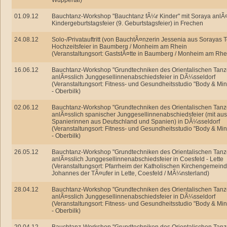
Wuppertal)
01.09.12
Bauchtanz-Workshop "Bauchtanz fÃ¼r Kinder" mit Soraya anlÃ¤
Kindergeburtstagsfeier (9. Geburtstagsfeier) in Frechen
24.08.12
Solo-/Privatauftritt (von BauchtÃ¤nzerin Jessenia aus Sorayas 
Hochzeitsfeier in Baumberg / Monheim am Rhein
(Veranstaltungsort: GaststÃ¤tte in Baumberg / Monheim am Rhe
16.06.12
Bauchtanz-Workshop "Grundtechniken des Orientalischen Tanz
anlÃ¤sslich Junggesellinnenabschiedsfeier in DÃ¼sseldorf
(Veranstaltungsort: Fitness- und Gesundheitsstudio "Body & Mi
- Oberbilk)
02.06.12
Bauchtanz-Workshop "Grundtechniken des Orientalischen Tanz
anlÃ¤sslich spanischer Junggesellinnenabschiedsfeier (mit aus
Spanierinnen aus Deutschland und Spanien) in DÃ¼sseldorf
(Veranstaltungsort: Fitness- und Gesundheitsstudio "Body & Mi
- Oberbilk)
26.05.12
Bauchtanz-Workshop "Grundtechniken des Orientalischen Tanz
anlÃ¤sslich Junggesellinnenabschiedsfeier in Coesfeld - Lette
(Veranstaltungsort: Pfarrheim der Katholischen Kirchengemein
Johannes der TÃ¤ufer in Lette, Coesfeld / MÃ¼nsterland)
28.04.12
Bauchtanz-Workshop "Grundtechniken des Orientalischen Tanz
anlÃ¤sslich Junggesellinnenabschiedsfeier in DÃ¼sseldorf
(Veranstaltungsort: Fitness- und Gesundheitsstudio "Body & Mi
- Oberbilk)