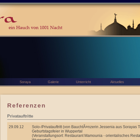
Soraya
Galerie
Unterricht
Aktuelles
Referenzen
Privatauftritte
29.09.12
Solo-/Privatauftritt (von BauchtÃ¤nzerin Jessenia aus Sorayas 
Geburtstagsfeier in Wuppertal
(Veranstaltungsort: Restaurant Mamounia - orientalisches Resta