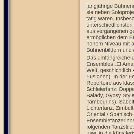
langjährige Bühnene
sie neben Soloproje
tätig waren. Insbes
unterschiedlichsten
aus vergangenen g
ermöglichen dem En
hohem Niveau mit a
Bühnenbildern und a
Das umfangreiche un
Ensembles „El Amal
Welt, geschichtlich
Fusionen). In der 
Repertoire aus klas
Schleiertanz, Doppe
Balady, Gypsy-Style
Tambourins), Säbelta
Lichtertanz, Zimbe
Oriental / Spanisch
Ensembletänzerinnen
folgenden Tanzstile
usw. in die künstl