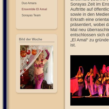
Duo Amara
Sorayas Zeit im En
Auftritte auf öffent
Ensemble El Amal
sowie in den Medien
Sorayas Team
Erkrath eine orien
präsentiert, wobei
Mal neu überraschte
entschlossen sich 
Bild der Woche
„El Amal“ zu gründ
ist.