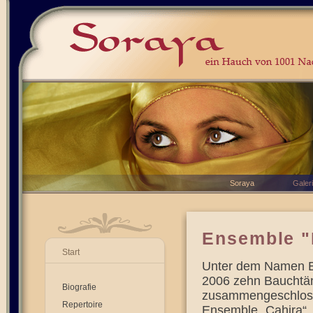
Soraya
Galer
Ensemble "
Start
Unter dem Namen En
2006 zehn Bauchtä
Biografie
zusammengeschlosse
Repertoire
Ensemble „Cahira“,