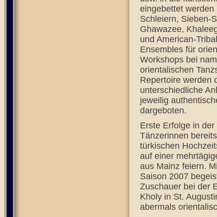
eingebettet werden 
Schleiern, Sieben-S
Ghawazee, Khaleegy
und American-Tribal
Ensembles für orie
Workshops bei namh
orientalischen Tan
Repertoire werden d
unterschiedliche An
jeweilig authentisc
dargeboten.
Erste Erfolge in de
Tänzerinnen bereit
türkischen Hochzeit
auf einer mehrtägi
aus Mainz feiern. M
Saison 2007 begeis
Zuschauer bei der E
Kholy in St. Augus
abermals orientalis