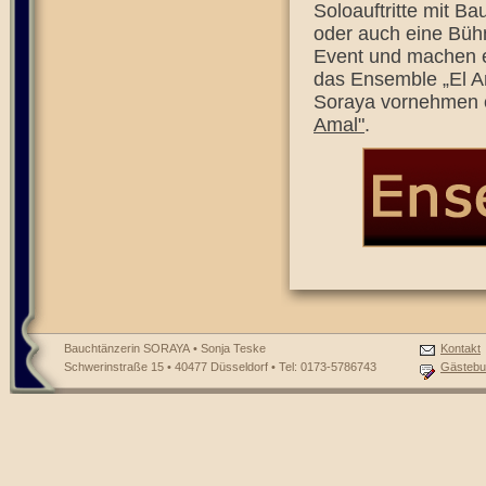
Soloauftritte mit B
oder auch eine Bü
Event und machen e
das Ensemble „El A
Soraya vornehmen 
Amal"
.
Bauchtänzerin SORAYA • Sonja Teske
Kontakt
Schwerinstraße 15 • 40477 Düsseldorf • Tel: 0173-5786743
Gästebu